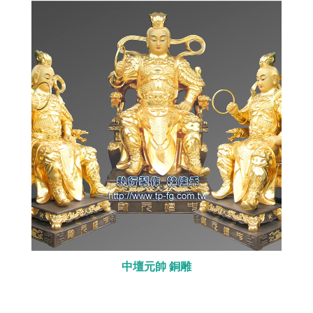
中壇元帥 銅雕