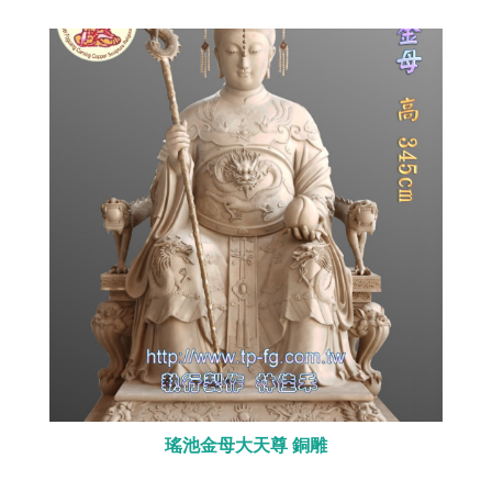
瑤池金母大天尊 銅雕