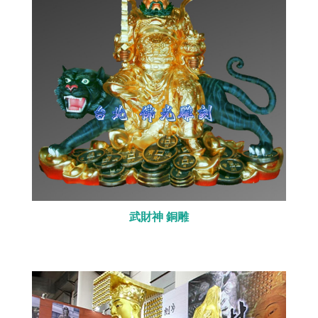
武財神 銅雕