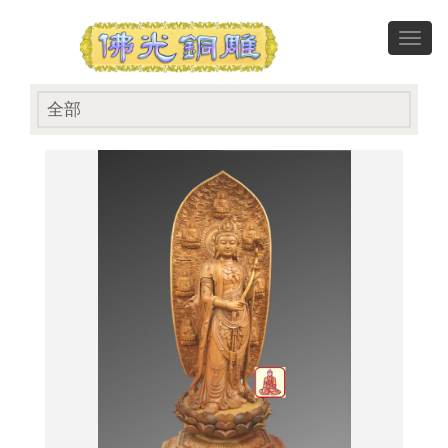
Toggl
navig
全部