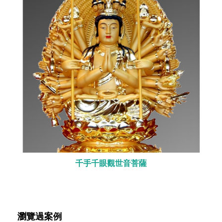
千手千眼觀世音菩薩
瀏覽過案例