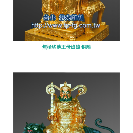
無極瑤池王母娘娘 銅雕