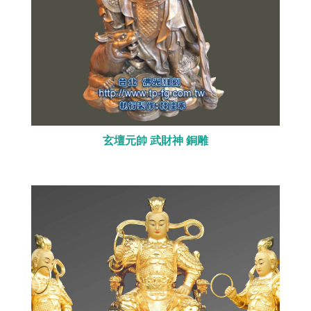
玄壇元帥 武財神 銅雕