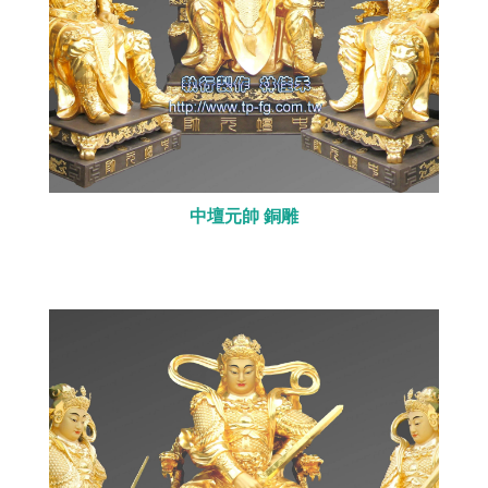
中壇元帥 銅雕