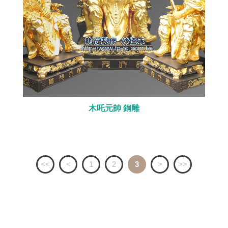
木吒元帥 銅雕
<<
<
1
2
3
>
>>