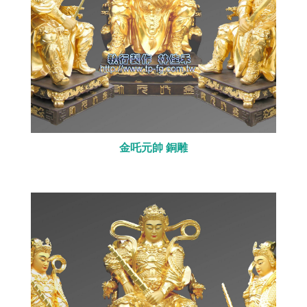
金吒元帥 銅雕