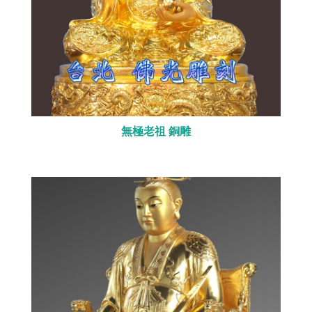
無極老祖 銅雕